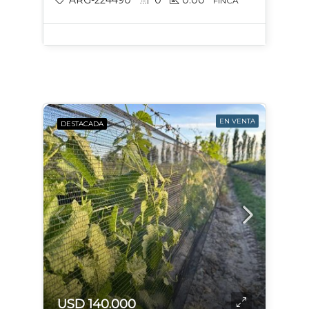
ARG-224490
0
0.00
FINCA
EN VENTA
DESTACADA
USD 140.000