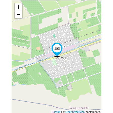
+
−
Leaflet
| ©
OpenStreetMap
contributors