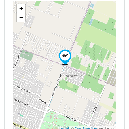
+
−
Leaflet
| ©
OpenStreetMap
contributors