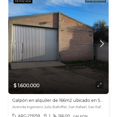
EN ALQUILER
DESTACADA
$ 1.600.000
Galpón en alquiler de 166m2 ubicado en San Rafael
Avenida Ingeniero Julio Balloffet, San Rafael, San Rafael
ARG-219259
1
166.00
GALPÓN